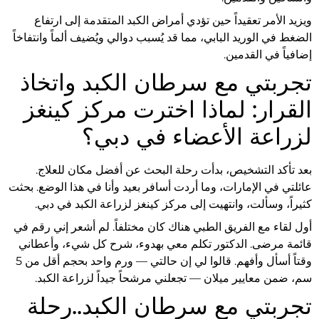
ويزيد الأمر تعقيداً حين تؤدي أمراض الكبد المتقدمة إلى ارتفاع
الضغط في الوريد البابي، مما قد يُسبب دوالي ويُضيف ألماً وانتفاخاً
إضافياً في القدمين.
تجربتي مع سرطان الكبد واتخاذ
القرار: لماذا اخترت مركز كينغز
لزراعة الأعضاء في دبي؟
بعد تأكد التشخيص، بدأت رحلة البحث عن أفضل مكان للعلاج.
عائلتي في الإمارات، وما أردت أسافر بعيد وأنا في هذا الوضع. بحثت
كثيراً، وسألت، وانتهيت إلى مركز كينغز لزراعة الكبد في دبي.
أول لقاء مع الفريق الطبي هناك كان مختلفاً. لم أشعر إني رقم في
قائمة مرضى. الدكتور تكلم معي بهدوء، شرح كل شيء، وأعطاني
وقتاً أسأل وأفهم. قالوا لي إن حالتي — ورم واحد بحجم أقل من 5
سم، ضمن معايير ميلان — تجعلني مرشحاً جيداً لزراعة الكبد.
تجربتي مع سرطان الكبد..رحلة