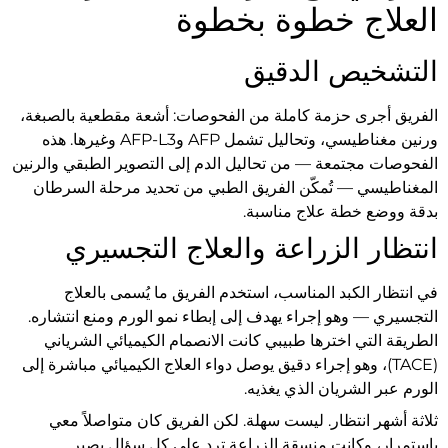
العلاج خطوة بخطوة
التشخيص الدقيق
الفريق أجرى حزمة كاملة من الفحوصات: أشعة مقطعية بالصبغة،
ورنين مغناطيسي، وتحاليل تشمل AFP وAFP-L3 وغيرها. هذه
الفحوصات مجتمعة — من تحاليل الدم إلى التصوير الطبقي والرنين
المغناطيسي — تُمكّن الفريق الطبي من تحديد مرحلة السرطان
بدقة ووضع خطة علاج مناسبة.
انتظار الزراعة والعلاج التجسيري
في انتظار الكبد المناسب، استخدم الفريق ما يُسمى بالعلاج
التجسيري — وهو إجراء يهدف إلى إبطاء نمو الورم ومنع انتشاره.
الطريقة التي اخترها طبيبي كانت الانصمام الكيميائي الشرياني
(TACE)، وهو إجراء دقيق يوصل دواء العلاج الكيميائي مباشرة إلى
الورم عبر الشريان الذي يغذيه.
ثلاثة أشهر انتظار. ليست سهلة. لكن الفريق كان متواصلاً معي
باستمرار، وكانت منسقة الزراعة ترد على كل سؤال بصبر.