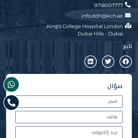
9718007777
info.ddh@kch.ae
King’s College Hospital London,
Dubai Hills - Dubai
تابع
سؤال