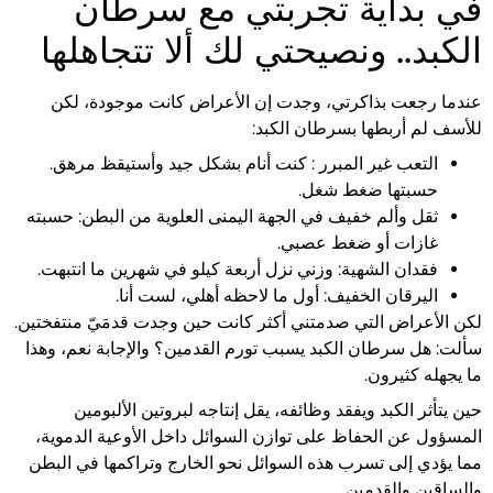
في بداية تجربتي مع سرطان
الكبد.. ونصيحتي لك ألا تتجاهلها
عندما رجعت بذاكرتي، وجدت إن الأعراض كانت موجودة، لكن
للأسف لم أربطها بسرطان الكبد:
التعب غير المبرر : كنت أنام بشكل جيد وأستيقظ مرهق.
حسبتها ضغط شغل.
ثقل وألم خفيف في الجهة اليمنى العلوية من البطن: حسبته
غازات أو ضغط عصبي.
فقدان الشهية: وزني نزل أربعة كيلو في شهرين ما انتبهت.
اليرقان الخفيف: أول ما لاحظه أهلي، لست أنا.
لكن الأعراض التي صدمتني أكثر كانت حين وجدت قدمَيّ منتفختين.
سألت: هل سرطان الكبد يسبب تورم القدمين؟ والإجابة نعم، وهذا
ما يجهله كثيرون.
حين يتأثر الكبد ويفقد وظائفه، يقل إنتاجه لبروتين الألبومين
المسؤول عن الحفاظ على توازن السوائل داخل الأوعية الدموية،
مما يؤدي إلى تسرب هذه السوائل نحو الخارج وتراكمها في البطن
والساقين والقدمين.