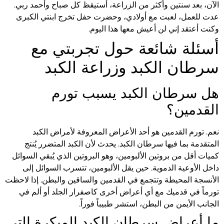
الآن، بعد سنتين وأكثر من الزراعة، أستيقظ كل صباح وأحمد ربي.
عدت للعمل، لعبت مع أولادي، وحضرت حفل تخرج ابنتي الكبرى
وكنت أعتقد إني لن أعيش معها هذا اليوم.
أسئلة شائعة حول تجربتي مع
سرطان الكبد وزراعة الكبد
هل سرطان الكبد يسبب تورم
القدمين؟
نعم. تورم القدمين هو أحد الأعراض المعروفة لأمراض الكبد
المتقدمة بما فيها سرطان الكبد. يحدث لأن الكبد المتضرر يُنتج
كميات أقل من بروتين الألبومين، وهو البروتين الذي يُبقي السوائل
داخل الأوعية الدموية. حين يقل الألبومين، تتسرب السوائل إلى
الأنسجة المحيطة وتتجمع في القدمين والساقين والبطن. إذا لاحظت
تورماً في قدميك مع أي أعراض أخرى كاصفرار الجلد أو ألم في
الجانب الأيمن من البطن، استشر طبيباً فوراً.
ما أعراض سرطان الكبد المبكرة التي