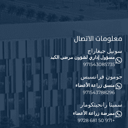
معلومات الاتصال
سونيل جيغاراج
مسؤول إداري لشؤون مرضى الكبد
971543085735
جومون فرانسيس
منسق زراعة الأعضاء
971543788296
سميثا رانجيثكومار
ممرضة زراعة الأعضاء
+971 50 681 9728