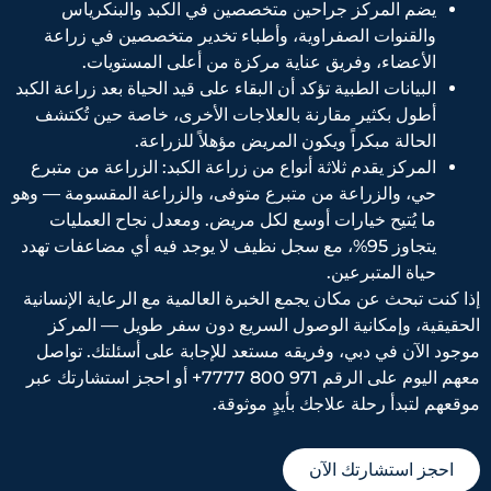
يضم المركز جراحين متخصصين في الكبد والبنكرياس
والقنوات الصفراوية، وأطباء تخدير متخصصين في زراعة
الأعضاء، وفريق عناية مركزة من أعلى المستويات.
البيانات الطبية تؤكد أن البقاء على قيد الحياة بعد زراعة الكبد
أطول بكثير مقارنة بالعلاجات الأخرى، خاصة حين تُكتشف
الحالة مبكراً ويكون المريض مؤهلاً للزراعة.
المركز يقدم ثلاثة أنواع من زراعة الكبد: الزراعة من متبرع
حي، والزراعة من متبرع متوفى، والزراعة المقسومة — وهو
ما يُتيح خيارات أوسع لكل مريض. ومعدل نجاح العمليات
يتجاوز 95%، مع سجل نظيف لا يوجد فيه أي مضاعفات تهدد
حياة المتبرعين.
إذا كنت تبحث عن مكان يجمع الخبرة العالمية مع الرعاية الإنسانية
الحقيقية، وإمكانية الوصول السريع دون سفر طويل — المركز
موجود الآن في دبي، وفريقه مستعد للإجابة على أسئلتك. تواصل
معهم اليوم على الرقم 971 800 7777+ أو احجز استشارتك عبر
موقعهم لتبدأ رحلة علاجك بأيدٍ موثوقة.
احجز استشارتك الآن