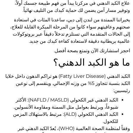
علاج الكبد الدهني في مركزنا يبدأ من فهم طبيعة جسمك أولاً،
وتوفير مسار آمن يضمن لك حماية كبدك من التليف نهائياً.
بخبراتنا الممتدة من لندن إلى دبي، ساعدنا المئات في استعادة
صحتهم وعافيتهم سواء كانوا من المرحلة المبكرة القابلة للعلاج،
إلى الحالات المتقدمة التي تستلزم تدخلاً دقيقاً عبر بروتوكولات
عالمية بريطانية دقيقة لاستعادة كفاءة كبدك من جديد.
احجز استشارتك الآن وتمتع بصحة أفضل.
ما هو الكبد الدهني؟
الكبد الدهني (Fatty Liver Disease) هو تراكم الدهون داخل خلايا
الكبد بنسبة تتجاوز 5% من وزنه الإجمالي. وينقسم إلى نوعين
رئيسيين:
الكبد الدهني غير الكحولي (NAFLD / MASLD): الأكثر
شيوعاً، ويرتبط بعوامل مثل السمنة ومقاومة الأنسولين.
الكبد الدهني الكحولي (ALD): مرتبط بالاستهلاك المزمن
للكحول.
وفقاً لمنظمة الصحة العالمية (WHO)، يُعدّ الكبد الدهني غير