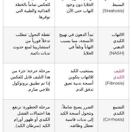
البسيط
الخلايا دون وجود
للعكس تماماً بالخطة
(Steatosis)
التهاب حتى الآن.
الغذائية والطبية التي
نوفرها.
الالتهاب
تبدأ الدهون في تهييج
نقطة التحول: تتطلب
الكبدي
الأنسجة، مما يسبب
تدخلاً فورياً من
الدهني
التهاباً وتلفاً في
استشاريينا لمنع حدوث
(NASH)
الخلايا.
ندبات دائمة.
التليف
يستجيب الكبد
مرحلة حرجة: جزء من
الكبدي
للالتهاب بتكوين
هذا التليف قابل للعكس
(Fibrosis)
أنسجة ندبية تعيق
إذا تم تطبيق بروتوكول
تدفق الدم.
علاجي صارم.
التشمع
الضرر يصبح شاملاً،
مرحلة الخطورة: ترتفع
الكبدي
وتتحول أنسجة الكبد
هنا احتمالات الفشل
(Cirrhosis)
إلى ندبات قاسية
الكبدي أو ظهور أورام
تعطل وظائفه.
الكبد (سرطان الكبد).