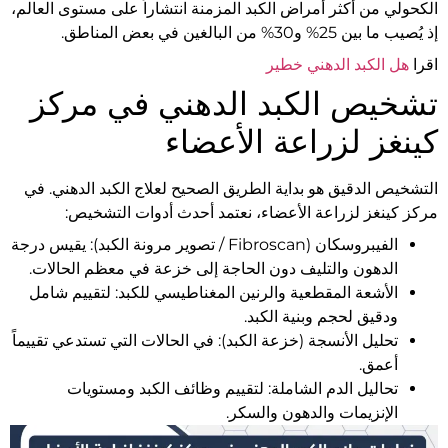
الكحولي من أكثر أمراض الكبد المزمنة انتشاراً على مستوى العالم،
إذ يُصيب ما بين 25% و30% من البالغين في بعض المناطق.
اقرا
هل الكبد الدهني خطير
تشخيص الكبد الدهني في مركز
كينغز لزراعة الأعضاء
التشخيص الدقيق هو بداية الطريق الصحيح لعلاج الكبد الدهني. في
مركز كينغز لزراعة الأعضاء، نعتمد أحدث أدوات التشخيص:
الفيبروسكان (Fibroscan / تصوير مرونة الكبد): يقيس درجة
الدهون والتليف دون الحاجة إلى خزعة في معظم الحالات.
الأشعة المقطعية والرنين المغناطيسي للكبد: لتقييم شامل
ودقيق لحجم وبنية الكبد.
تحليل الأنسجة (خزعة الكبد): في الحالات التي تستدعي تقييماً
أعمق.
تحاليل الدم الشاملة: لتقييم وظائف الكبد ومستويات
الإنزيمات والدهون والسكر.