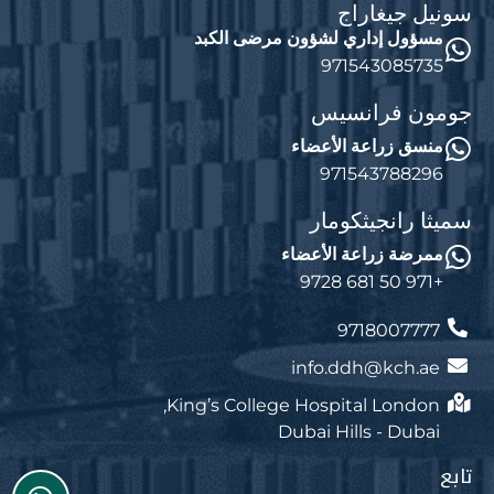
سونيل جيغاراج
مسؤول إداري لشؤون مرضى الكبد
971543085735
جومون فرانسيس
منسق زراعة الأعضاء
971543788296
سميثا رانجيثكومار
ممرضة زراعة الأعضاء
+971 50 681 9728
9718007777
info.ddh@kch.ae
King’s College Hospital London,
Dubai Hills - Dubai
تابع