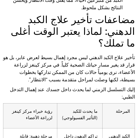
الكبد من متبرعين أحياء، مما يُقلّل وقت الانتظار ويُحسّن
النتائج بشكل ملحوظ.
مضاعفات تأخير علاج الكبد
الدهني: لماذا يعتبر الوقت أغلى
ما تملك؟
تأخير علاج الكبد الدهني ليس مجرد إهمال بسيط لعرض عابر، بل هو
قرار قد يغير مسار حياتك الصحية كلياً. في مركز كينغز لزراعة
الأعضاء، نرى يومياً حالات كان من الممكن تداركها بخطوات
بسيطة، لكنها وصلت لمراحل متقدمة بسبب “الانتظار”.
إليك التسلسل الزمني لما يحدث داخل جسدك عند إهمال التدخل
الطبي:
المرحلة
ما يحدث للكبد
رؤية خبراء مركز كينغز
(التأثير الفسيولوجي)
لزراعة الأعضاء
الكبد الدهني
تراكم الدهون داخل
مرحلة ذهبية: قابلة