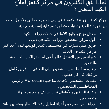
لماذا يثق الكثيرون في مركز كينغز لعلاج
الكبد الدهني؟
مركز كينغز لزراعة الأعضاء في دبي هو مرجع طبي متكامل يجمع
بين خبرة عالمية وتقنيات متطورة ورعاية إنسانية حقيقية.
معدل نجاح يتجاوز 95% في حالات زراعة الكبد.
أول مركز متخصص لزراعة الكبد في دبي .
فريق طبي مُدرَّب في مستشفى كينغز كوليدج لندن أحد أكبر
مراكز الكبد في العالم.
خبراء من بين الأفضل عالمياً في أمراض الكبد، الجراحة،
والتخدير.
رعاية متكاملة من التشخيص إلى التعافي — فريق كامل
يرافقك في كل خطوة.
تقنيات التشخيص الأحدث بما فيها Fibroscan والرنين
المغناطيسي المتخصص .
رعاية البالغين والأطفال تحت سقف واحد بيد خبراء
متخصصين.
زراعة من متبرعين أحياء لتقليل وقت الانتظار وتحسين نتائج