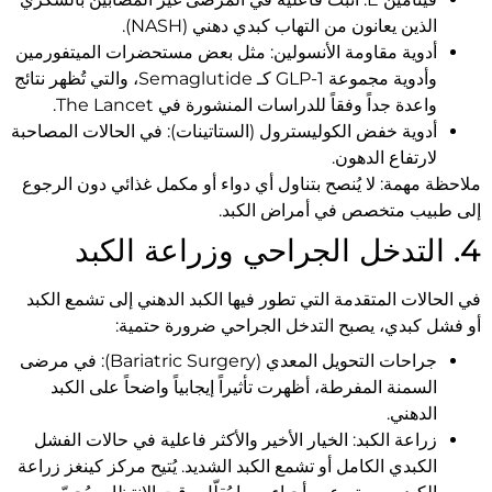
الذين يعانون من التهاب كبدي دهني (NASH).
أدوية مقاومة الأنسولين: مثل بعض مستحضرات الميتفورمين
وأدوية مجموعة GLP-1 كـ Semaglutide، والتي تُظهر نتائج
واعدة جداً وفقاً للدراسات المنشورة في The Lancet.
أدوية خفض الكوليسترول (الستاتينات): في الحالات المصاحبة
لارتفاع الدهون.
ملاحظة مهمة: لا يُنصح بتناول أي دواء أو مكمل غذائي دون الرجوع
إلى طبيب متخصص في أمراض الكبد.
4. التدخل الجراحي وزراعة الكبد
في الحالات المتقدمة التي تطور فيها الكبد الدهني إلى تشمع الكبد
أو فشل كبدي، يصبح التدخل الجراحي ضرورة حتمية:
جراحات التحويل المعدي (Bariatric Surgery): في مرضى
السمنة المفرطة، أظهرت تأثيراً إيجابياً واضحاً على الكبد
الدهني.
زراعة الكبد: الخيار الأخير والأكثر فاعلية في حالات الفشل
الكبدي الكامل أو تشمع الكبد الشديد. يُتيح مركز كينغز زراعة