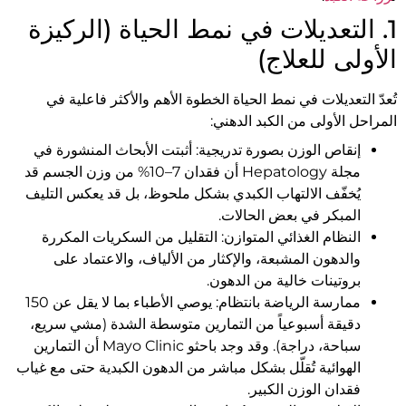
1. التعديلات في نمط الحياة (الركيزة
الأولى للعلاج)
تُعدّ التعديلات في نمط الحياة الخطوة الأهم والأكثر فاعلية في
المراحل الأولى من الكبد الدهني:
إنقاص الوزن بصورة تدريجية: أثبتت الأبحاث المنشورة في
مجلة Hepatology أن فقدان 7–10% من وزن الجسم قد
يُخفّف الالتهاب الكبدي بشكل ملحوظ، بل قد يعكس التليف
المبكر في بعض الحالات.
النظام الغذائي المتوازن: التقليل من السكريات المكررة
والدهون المشبعة، والإكثار من الألياف، والاعتماد على
بروتينات خالية من الدهون.
ممارسة الرياضة بانتظام: يوصي الأطباء بما لا يقل عن 150
دقيقة أسبوعياً من التمارين متوسطة الشدة (مشي سريع،
سباحة، دراجة). وقد وجد باحثو Mayo Clinic أن التمارين
الهوائية تُقلّل بشكل مباشر من الدهون الكبدية حتى مع غياب
فقدان الوزن الكبير.