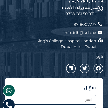
سميثا رانجيثكومار
ممرضة زراعة الأعضاء
+971 50 681 9728
9718007777
info.ddh@kch.ae
King’s College Hospital London,
Dubai Hills - Dubai
تابع
سؤال