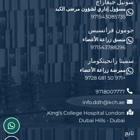
سونيل جيغاراج
مسؤول إداري لشؤون مرضى الكبد
971543085735
جومون فرانسيس
منسق زراعة الأعضاء
971543788296
سميثا رانجيثكومار
ممرضة زراعة الأعضاء
+971 50 681 9728
9718007777
info.ddh@kch.ae
King’s College Hospital London,
Dubai Hills - Dubai
تابع