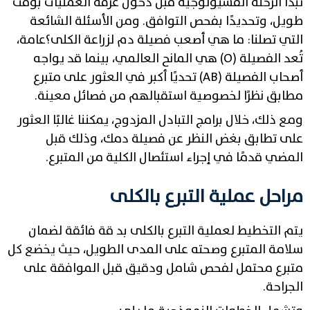
تبدأ الرحلة الفسيولوجية قبل دخول غرفة العمليات بوقت
طويل، وتحديدًا بفحص التوافق. ومن الأسئلة الشائعة
التي تصلنا: ما هي أصعب فصيلة دم لزراعة الكلى؟عامة،
تُعد الفصيلة (O) هي المانح العالمي، بينما قد يواجه
أصحاب الفصيلة (AB) تحديًا أكبر في العثور على متبرع
مطابق نظرًا لخصوصية استقبالهم من فصائل معينة.
ومع ذلك، خلال برامج التبادل المزدوج، يمكننا غالبًا العثور
على تطابق بغض النظر عن فصيلة دمك، وذلك قبل
المضي قدمًا في إجراء استئصال الكلية من المتبرع.
مراحل عملية التبرع بالكلى
يتم التخطيط لعملية التبرع بالكلى بد قة فائقة لضمان
سلامة المتبرع وصحته على المدى الطويل، حيث يخضع كل
متبرع محتمل لفحص شامل ودقيق قبل الموافقة على
الجراحة.