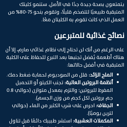
يتمتعون بصحة جيدة جدًا في الأصل. ستنمو كليتك
المتبقية طبيعيًا لتتضخم قليلًا، وتقوم بنحو 75-80% من
العمل الذي كانت تقوم به الكليتان معًا.
نصائح غذائية للمتبرعين
على الرغم من أنك لن تحتاج إلى نظام غذائي صارم، إلا أن
هناك أطعمة يُفضل تجنبها بعد التبرع للحفاظ على الكلية
المتبقية في أفضل حالاتها:
الملح الزائد:
قلل من الصوديوم لحماية ضغط دمك.
أنظمة البروتين العالية:
تجنب الكيتو أو التحميل
المفرط للبروتين؛ والتزم بمعدل متوازن (حوالي 0.8
جم بروتين لكل كجم من وزن الجسم).
الجفاف:
احرص على شرب الكثير من الماء (حوالي
لترين يوميًا).
المكملات العشبية:
استشر طبيبك دائمًا قبل تناول