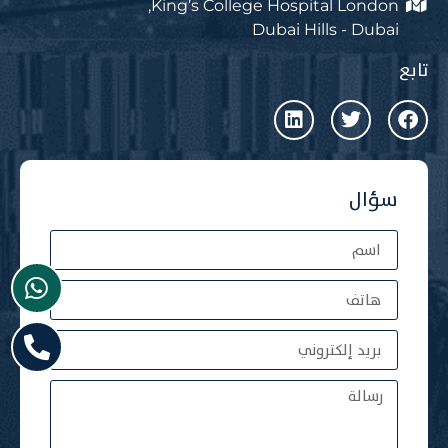
King’s College Hospital London,
Dubai Hills - Dubai
تابع
سؤال