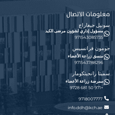
معلومات الاتصال
سونيل جيغاراج
مسؤول إداري لشؤون مرضى الكبد
971543085735
جومون فرانسيس
منسق زراعة الأعضاء
971543788296
سميثا رانجيثكومار
ممرضة زراعة الأعضاء
+971 50 681 9728
9718007777
info.ddh@kch.ae